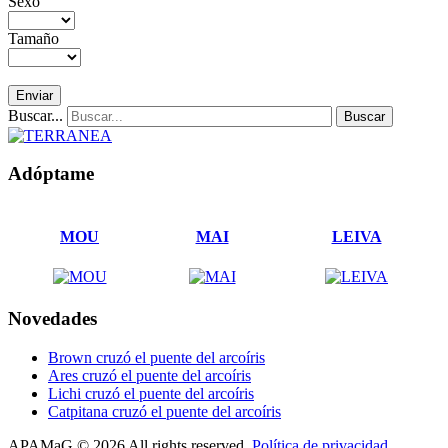
Sexo
Tamaño
Buscar...
Buscar
Adóptame
MOU
MAI
LEIVA
Novedades
Brown cruzó el puente del arcoíris
Ares cruzó el puente del arcoíris
Lichi cruzó el puente del arcoíris
Catpitana cruzó el puente del arcoíris
APAMaG
©
2026
All rights reserved.
Política de privacidad