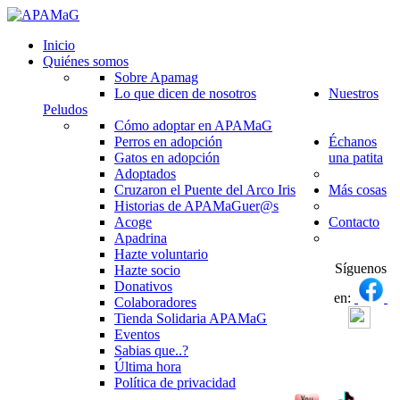
Inicio
Quiénes somos
Sobre Apamag
Lo que dicen de nosotros
Nuestros
Peludos
Cómo adoptar en APAMaG
Perros en adopción
Échanos
Gatos en adopción
una patita
Adoptados
Cruzaron el Puente del Arco Iris
Más cosas
Historias de APAMaGuer@s
Acoge
Contacto
Apadrina
Hazte voluntario
Síguenos
Hazte socio
Donativos
en:
Colaboradores
Tienda Solidaria APAMaG
Eventos
Sabias que..?
Última hora
Política de privacidad