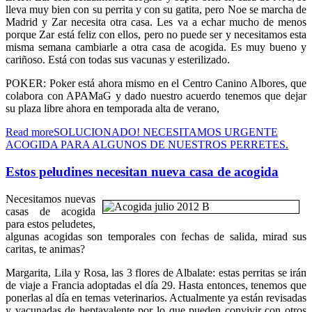
lleva muy bien con su perrita y con su gatita, pero Noe se marcha de
Madrid y Zar necesita otra casa. Les va a echar mucho de menos
porque Zar está feliz con ellos, pero no puede ser y necesitamos esta
misma semana cambiarle a otra casa de acogida. Es muy bueno y
cariñoso. Está con todas sus vacunas y esterilizado.
POKER: Poker está ahora mismo en el Centro Canino Albores, que
colabora con APAMaG y dado nuestro acuerdo tenemos que dejar
su plaza libre ahora en temporada alta de verano,
Read moreSOLUCIONADO! NECESITAMOS URGENTE
ACOGIDA PARA ALGUNOS DE NUESTROS PERRETES.
Estos peludines necesitan nueva casa de acogida
Necesitamos nuevas
casas de acogida
para estos peludetes,
algunas acogidas son temporales con fechas de salida, mirad sus
caritas, te animas?
Margarita, Lila y Rosa, las 3 flores de Albalate: estas perritas se irán
de viaje a Francia adoptadas el día 29. Hasta entonces, tenemos que
ponerlas al día en temas veterinarios. Actualmente ya están revisadas
y vacunadas de heptavalente por lo que pueden convivir con otros