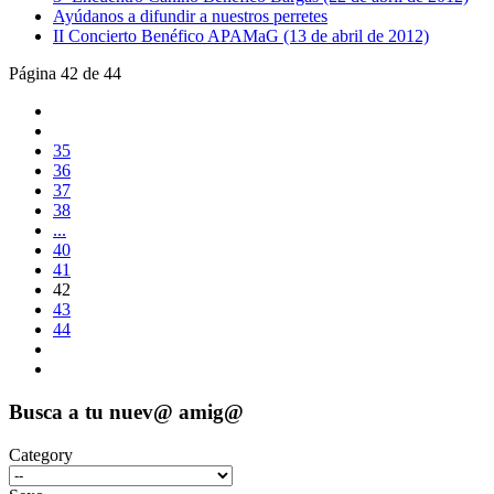
Ayúdanos a difundir a nuestros perretes
II Concierto Benéfico APAMaG (13 de abril de 2012)
Página 42 de 44
35
36
37
38
...
40
41
42
43
44
Busca a tu nuev@ amig@
Category