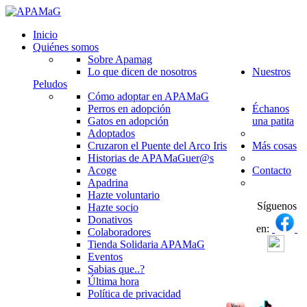
Inicio
Quiénes somos
Sobre Apamag
Lo que dicen de nosotros
Nuestros
Peludos
Cómo adoptar en APAMaG
Perros en adopción
Échanos
Gatos en adopción
una patita
Adoptados
Cruzaron el Puente del Arco Iris
Más cosas
Historias de APAMaGuer@s
Acoge
Contacto
Apadrina
Hazte voluntario
Síguenos
Hazte socio
Donativos
en:
Colaboradores
Tienda Solidaria APAMaG
Eventos
Sabias que..?
Última hora
Política de privacidad