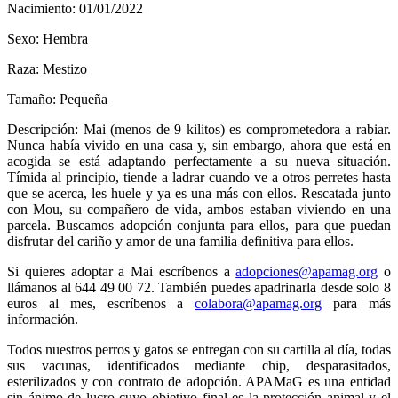
Nacimiento: 01/01/2022
Sexo: Hembra
Raza: Mestizo
Tamaño: Pequeña
Descripción: Mai (menos de 9 kilitos) es comprometedora a rabiar.
Nunca había vivido en una casa y, sin embargo, ahora que está en
acogida se está adaptando perfectamente a su nueva situación.
Tímida al principio, tiende a ladrar cuando ve a otros perretes hasta
que se acerca, les huele y ya es una más con ellos. Rescatada junto
con Mou, su compañero de vida, ambos estaban viviendo en una
parcela. Buscamos adopción conjunta para ellos, para que puedan
disfrutar del cariño y amor de una familia definitiva para ellos.
Si quieres adoptar a Mai escríbenos a
adopciones@apamag.org
o
llámanos al 644 49 00 72. También puedes apadrinarla desde solo 8
euros al mes, escríbenos a
colabora@apamag.org
para más
información.
Todos nuestros perros y gatos se entregan con su cartilla al día, todas
sus vacunas, identificados mediante chip, desparasitados,
esterilizados y con contrato de adopción. APAMaG es una entidad
sin ánimo de lucro cuyo objetivo final es la protección animal y el