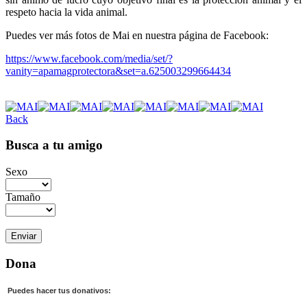
respeto hacia la vida animal.
Puedes ver más fotos de Mai en nuestra página de Facebook:
https://www.facebook.com/media/set/?
vanity=apamagprotectora&set=a.625003299664434
Back
Busca a tu amigo
Sexo
Tamaño
Dona
Puedes hacer tus donativos: