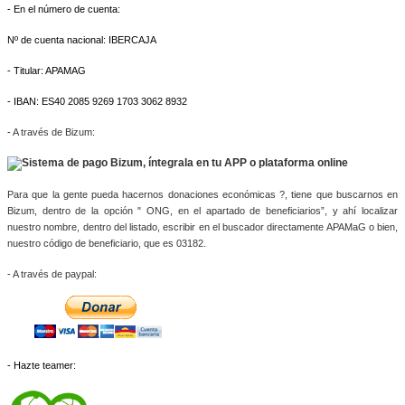
- En el número de cuenta:
Nº de cuenta nacional: IBERCAJA
- Titular: APAMAG
- IBAN: ES40 2085 9269 1703 3062 8932
-
A través de Bizum:
Para que la gente pueda hacernos donaciones económicas ?, tiene que buscarnos en 
Bizum, dentro de la opción " ONG, en el apartado de beneficiarios”, y ahí localizar 
nuestro nombre, dentro del listado, escribir en el buscador directamente APAMaG o bien, 
nuestro código de beneficiario, que es 03182.
- A través de paypal: 
- Hazte teamer: