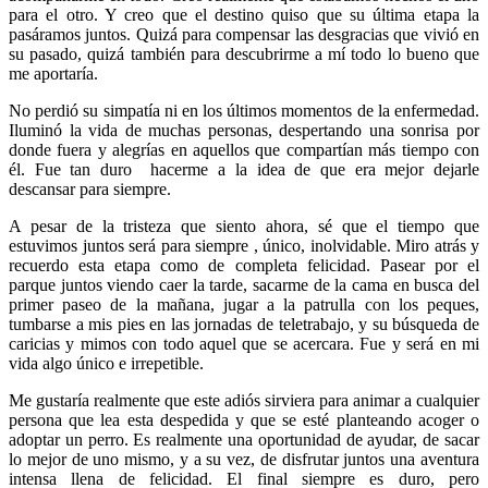
para el otro. Y creo que el destino quiso que su última etapa la
pasáramos juntos. Quizá para compensar las desgracias que vivió en
su pasado, quizá también para descubrirme a mí todo lo bueno que
me aportaría.
No perdió su simpatía ni en los últimos momentos de la enfermedad.
Iluminó la vida de muchas personas, despertando una sonrisa por
donde fuera y alegrías en aquellos que compartían más tiempo con
él. Fue tan duro hacerme a la idea de que era mejor dejarle
descansar para siempre.
A pesar de la tristeza que siento ahora, sé que el tiempo que
estuvimos juntos será para siempre , único, inolvidable. Miro atrás y
recuerdo esta etapa como de completa felicidad. Pasear por el
parque juntos viendo caer la tarde, sacarme de la cama en busca del
primer paseo de la mañana, jugar a la patrulla con los peques,
tumbarse a mis pies en las jornadas de teletrabajo, y su búsqueda de
caricias y mimos con todo aquel que se acercara. Fue y será en mi
vida algo único e irrepetible.
Me gustaría realmente que este adiós sirviera para animar a cualquier
persona que lea esta despedida y que se esté planteando acoger o
adoptar un perro. Es realmente una oportunidad de ayudar, de sacar
lo mejor de uno mismo, y a su vez, de disfrutar juntos una aventura
intensa llena de felicidad. El final siempre es duro, pero