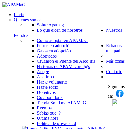
Inicio
Quiénes somos
Sobre Apamag
Lo que dicen de nosotros
Nuestros
Peludos
Cómo adoptar en APAMaG
Perros en adopción
Échanos
Gatos en adopción
una patita
Adoptados
Cruzaron el Puente del Arco Iris
Más cosas
Historias de APAMaGuer@s
Acoge
Contacto
Apadrina
Hazte voluntario
Síguenos
Hazte socio
Donativos
en:
Colaboradores
Tienda Solidaria APAMaG
Eventos
Sabias que..?
Última hora
Política de privacidad