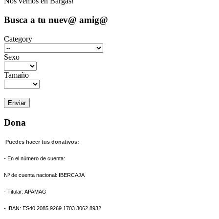
Nos vemos en Bargas!
Busca a tu nuev@ amig@
Category
Sexo
Tamaño
Dona
Puedes hacer tus donativos:
- En el número de cuenta:
Nº de cuenta nacional: IBERCAJA
- Titular: APAMAG
- IBAN: ES40 2085 9269 1703 3062 8932