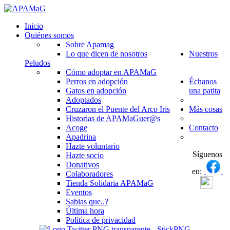
Inicio
Quiénes somos
Sobre Apamag
Lo que dicen de nosotros
Nuestros
Peludos
Cómo adoptar en APAMaG
Perros en adopción
Échanos
Gatos en adopción
una patita
Adoptados
Cruzaron el Puente del Arco Iris
Más cosas
Historias de APAMaGuer@s
Acoge
Contacto
Apadrina
Hazte voluntario
Síguenos
Hazte socio
Donativos
en:
Colaboradores
Tienda Solidaria APAMaG
Eventos
Sabias que..?
Última hora
Política de privacidad