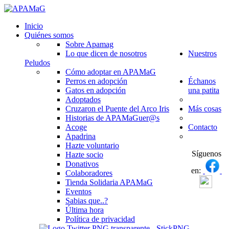
Inicio
Quiénes somos
Sobre Apamag
Lo que dicen de nosotros
Nuestros
Peludos
Cómo adoptar en APAMaG
Perros en adopción
Échanos
Gatos en adopción
una patita
Adoptados
Cruzaron el Puente del Arco Iris
Más cosas
Historias de APAMaGuer@s
Acoge
Contacto
Apadrina
Hazte voluntario
Síguenos
Hazte socio
Donativos
en:
Colaboradores
Tienda Solidaria APAMaG
Eventos
Sabias que..?
Última hora
Política de privacidad