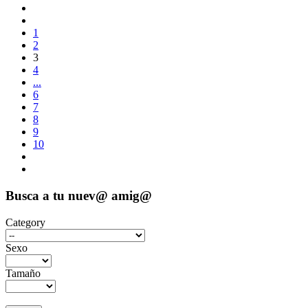
1
2
3
4
...
6
7
8
9
10
Busca a tu nuev@ amig@
Category
Sexo
Tamaño