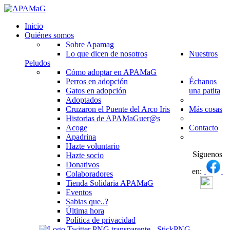
Inicio
Quiénes somos
Sobre Apamag
Lo que dicen de nosotros
Nuestros
Peludos
Cómo adoptar en APAMaG
Perros en adopción
Échanos
Gatos en adopción
una patita
Adoptados
Cruzaron el Puente del Arco Iris
Más cosas
Historias de APAMaGuer@s
Acoge
Contacto
Apadrina
Hazte voluntario
Síguenos
Hazte socio
Donativos
en:
Colaboradores
Tienda Solidaria APAMaG
Eventos
Sabias que..?
Última hora
Política de privacidad