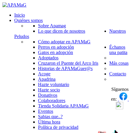
Inicio
Quiénes somos
Sobre Apamag
Lo que dicen de nosotros
Nuestros
Peludos
Cómo adoptar en APAMaG
Perros en adopción
Échanos
Gatos en adopción
una patita
Adoptados
Cruzaron el Puente del Arco Iris
Más cosas
Historias de APAMaGuer@s
Acoge
Contacto
Apadrina
Hazte voluntario
Síguenos
Hazte socio
Donativos
en:
Colaboradores
Tienda Solidaria APAMaG
Eventos
Sabias que..?
Última hora
Política de privacidad