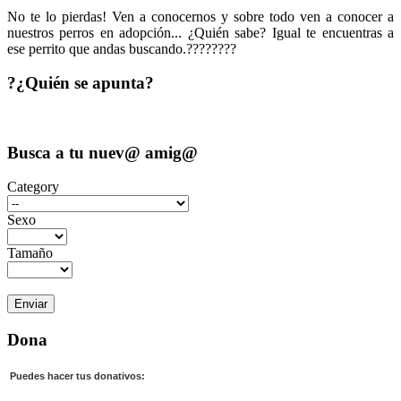
No te lo pierdas! Ven a conocernos y sobre todo ven a conocer a
nuestros perros en adopción... ¿Quién sabe? Igual te encuentras a
ese perrito que andas buscando.?‍?‍?‍??‍?‍?‍?
?¿Quién se apunta?
Busca a tu nuev@ amig@
Category
Sexo
Tamaño
Dona
Puedes hacer tus donativos: