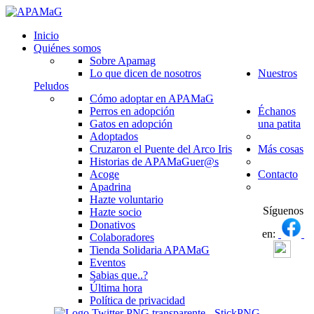
Inicio
Quiénes somos
Sobre Apamag
Lo que dicen de nosotros
Nuestros
Peludos
Cómo adoptar en APAMaG
Perros en adopción
Échanos
Gatos en adopción
una patita
Adoptados
Cruzaron el Puente del Arco Iris
Más cosas
Historias de APAMaGuer@s
Acoge
Contacto
Apadrina
Hazte voluntario
Síguenos
Hazte socio
Donativos
en:
Colaboradores
Tienda Solidaria APAMaG
Eventos
Sabias que..?
Última hora
Política de privacidad