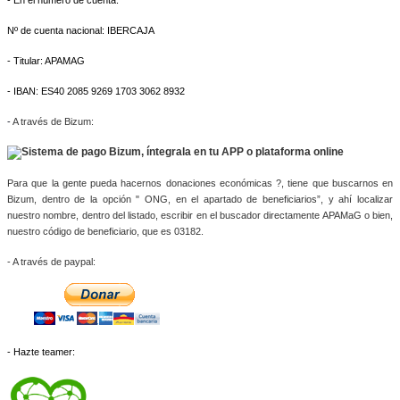
- En el número de cuenta:
Nº de cuenta nacional: IBERCAJA
- Titular: APAMAG
- IBAN: ES40 2085 9269 1703 3062 8932
-
A través de Bizum:
Para que la gente pueda hacernos donaciones económicas ?, tiene que buscarnos en 
Bizum, dentro de la opción " ONG, en el apartado de beneficiarios”, y ahí localizar 
nuestro nombre, dentro del listado, escribir en el buscador directamente APAMaG o bien, 
nuestro código de beneficiario, que es 03182.
- A través de paypal: 
- Hazte teamer: