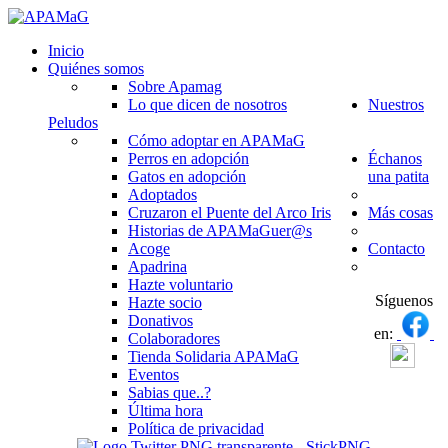
Inicio
Quiénes somos
Sobre Apamag
Lo que dicen de nosotros
Nuestros
Peludos
Cómo adoptar en APAMaG
Perros en adopción
Échanos
Gatos en adopción
una patita
Adoptados
Cruzaron el Puente del Arco Iris
Más cosas
Historias de APAMaGuer@s
Acoge
Contacto
Apadrina
Hazte voluntario
Síguenos
Hazte socio
Donativos
en:
Colaboradores
Tienda Solidaria APAMaG
Eventos
Sabias que..?
Última hora
Política de privacidad