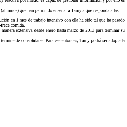
reactiva por miedo, es capaz de gestionar información y por ello es
s (alumnos) que han permitido enseñar a Tamy a que responda a las
ción en 1 mes de trabajo intensivo con ella ha sido tal que ha pasado
 ofrece comida.
 manera extensiva desde enero hasta marzo de 2013 para terminar su
a termine de consolidarse. Para ese entonces, Tamy podrá ser adoptada