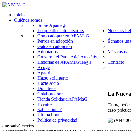
Inicio
Quiénes somos
Sobre Apamag
Lo que dicen de nosotros
Nuestros Pe
Cómo adoptar en APAMaG
Perros en adopción
Échanos una 
Gatos en adopción
Adoptados
Más cosas
Cruzaron el Puente del Arco Iris
Historias de APAMaGuer@s
Contacto
Acoge
Apadrina
Hazte voluntario
Hazte socio
Donativos
La Nuev
Colaboradores
Tienda Solidaria APAMaG
Eventos
Tamy, podenq
Sabias que..?
caso práctic
Última hora
Política de privacidad
que satisfactorios.