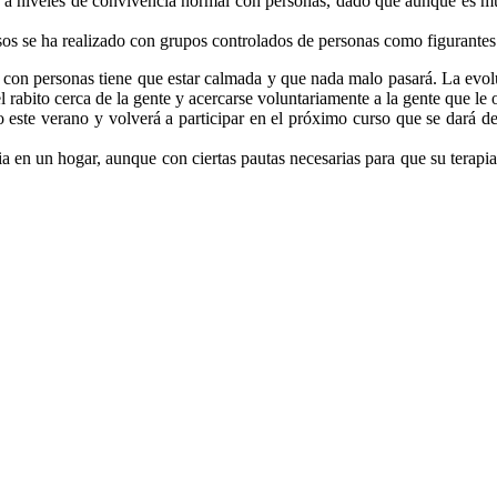
niveles de convivencia normal con personas, dado que aunque es muy 
sos se ha realizado con grupos controlados de personas como figurante
 con personas tiene que estar calmada y que nada malo pasará. La evolu
l rabito cerca de la gente y acercarse voluntariamente a la gente que le
ste verano y volverá a participar en el próximo curso que se dará de
 en un hogar, aunque con ciertas pautas necesarias para que su terapi