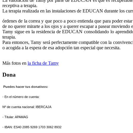
La valoración de Tamy por parte de EDUCAN es que es recuperable a 
receptiva a terapia.
La terapia realizada en las instalaciones de EDUCAN durante los cur
órdenes de la correa y que poco a poco entienda que para poder estar
de no querer mirarte a los ojos y a querer escapar a pasear moviendo e
Tamy sigue en la residencia de EDUCAN consolidando lo aprendido e
terapia.
Para entonces, Tamy será perfectamente compatible con la convivencia
o acogida a la espera de esa adopción tan especial que necesita.
Más fotos en
la ficha de Tamy
Dona
Puedes hacer tus donativos:
- En el número de cuenta:
Nº de cuenta nacional: IBERCAJA
- Titular: APAMAG
- IBAN: ES40 2085 9269 1703 3062 8932