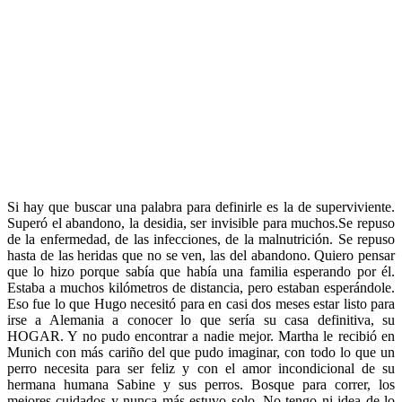
Si hay que buscar una palabra para definirle es la de superviviente.
Superó el abandono, la desidia, ser invisible para muchos.Se repuso
de la enfermedad, de las infecciones, de la malnutrición. Se repuso
hasta de las heridas que no se ven, las del abandono. Quiero pensar
que lo hizo porque sabía que había una familia esperando por él.
Estaba a muchos kilómetros de distancia, pero estaban esperándole.
Eso fue lo que Hugo necesitó para en casi dos meses estar listo para
irse a Alemania a conocer lo que sería su casa definitiva, su
HOGAR. Y no pudo encontrar a nadie mejor. Martha le recibió en
Munich con más cariño del que pudo imaginar, con todo lo que un
perro necesita para ser feliz y con el amor incondicional de su
hermana humana Sabine y sus perros. Bosque para correr, los
mejores cuidados y nunca más estuvo solo. No tengo ni idea de lo