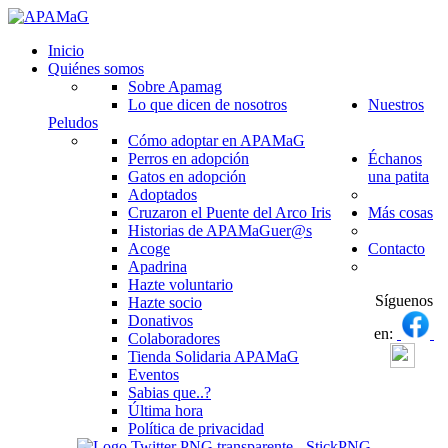
Inicio
Quiénes somos
Sobre Apamag
Lo que dicen de nosotros
Nuestros
Peludos
Cómo adoptar en APAMaG
Perros en adopción
Échanos
Gatos en adopción
una patita
Adoptados
Cruzaron el Puente del Arco Iris
Más cosas
Historias de APAMaGuer@s
Acoge
Contacto
Apadrina
Hazte voluntario
Síguenos
Hazte socio
Donativos
en:
Colaboradores
Tienda Solidaria APAMaG
Eventos
Sabias que..?
Última hora
Política de privacidad