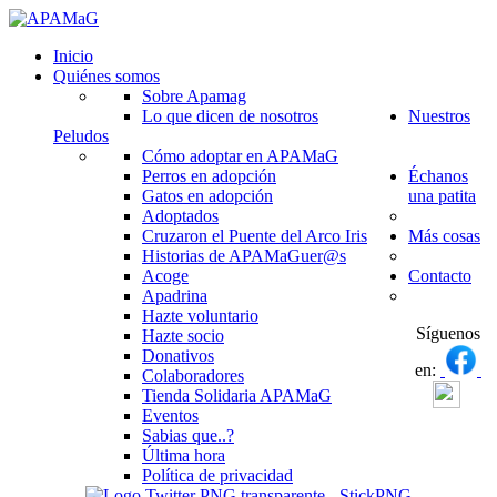
Inicio
Quiénes somos
Sobre Apamag
Lo que dicen de nosotros
Nuestros
Peludos
Cómo adoptar en APAMaG
Perros en adopción
Échanos
Gatos en adopción
una patita
Adoptados
Cruzaron el Puente del Arco Iris
Más cosas
Historias de APAMaGuer@s
Acoge
Contacto
Apadrina
Hazte voluntario
Síguenos
Hazte socio
Donativos
en:
Colaboradores
Tienda Solidaria APAMaG
Eventos
Sabias que..?
Última hora
Política de privacidad